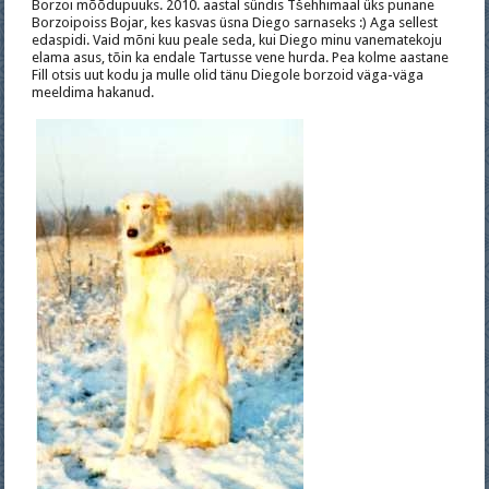
Borzoi mõõdupuuks. 2010. aastal sündis Tšehhimaal üks punane
Borzoipoiss Bojar, kes kasvas üsna Diego sarnaseks :) Aga sellest
edaspidi. Vaid mõni kuu peale seda, kui Diego minu vanematekoju
elama asus, tõin ka endale Tartusse vene hurda. Pea kolme aastane
Fill otsis uut kodu ja mulle olid tänu Diegole borzoid väga-väga
meeldima hakanud.