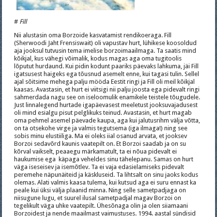
#
Fill
Nii alustasin oma Borzoide kasvatamist rendikoeraga. Fill
(Sherwoodi Jaht Frensiswait) oli vapustav hurt, lühikese koosoldud
aja jooksul tutvusin tema imelise borzoimaailmaga. Ta saatis mind
kõikjal, kus vähegi võimalik, kodus magas aga oma tugitoolis
lõputut hurdaund. Kui pidin kodunt paariks päevaks lahkuma, jäi Fill
igatsusest haigeks ega tõusnud asemelt enne, kui tagasi tulin. Sellel
ajal sõitsime mehega palju mööda Eestit ringi ja Fill oli meil kõikjal
kaasas. Avastasin, et hurt ei viitsigi nii palju joosta ega pidevalt ringi
sahmerdada nagu see on iseloomulik enamikele teistele tõugudele.
Just linnalegend hurtade igapäevasest meeletust jooksuvajadusest
oli mind esialgu pisut pelglikuks teinud. Avastasin, et hurt magab
oma pehmel asemel päevade kaupa, aga kui jalutusrihm välja võtta,
on ta otsekohe virge ja valmis tegutsema (iga ilmaga!) ning see
sobis minu elustiiliga. Ma ei oleks iial osanud arvata, et jooksev
Borzoi sedavõrd kaunis vaatepilt on. Et Borzoi saadab ja on su
kõrval vaikselt, peaaegu märkamatult, ta ei nõua pidevalt ei
haukumise ega käpaga veheldes sinu tähelepanu. Samas on hurt
väga iseseisev ja isemõtlev. Ta ei vaja edasielamiseks pidevalt
peremehe näpunäiteid ja käskluseid. Ta lihtsalt on sinu jaoks kodus
olemas. Alati valmis kaasa tulema, kui kutsud aga ei suru ennast ka
peale kui üksi välja plaanid minna. Ning selle sametpadjaga on
niisugune lugu, et suurel ilusal sametpadjal magav Borzoi on
tegelikult väga uhke vaatepilt. Ühesõnaga olin ja olen siiamaani
Borzoidest ja nende maailmast vaimustuses. 1994. aastal sündisid