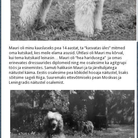
Mauri oli minu kaaslaseks pea 14 aastat, ta “kasvatas üles” mitmed
oma kutsikad, kes meile elama asusid. Ühtlasi oli Mauri mu kõrval,
kui tema kutsikaid leinasin… Mauri oli “hea haridusega” ja omas
erinevates dressuurides diplomeid ning me osalesime ka agitgrupi
töös ja esinemistes. Samuti hakkasin Mauri ja ta järeltulijatega
näitustel käima. Eestis osalesime pea kõikidel hooaja näitustel, lisaks
sõitsime sageli Riiga. Suuremaks ettevõtmiseks pean Moskvas ja
Leningradis näitustel osalemist.