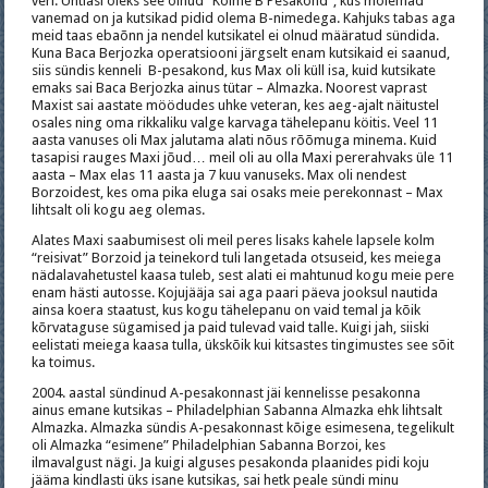
veri. Ühtlasi oleks see olnud “Kolme B Pesakond”, kus mõlemad
vanemad on ja kutsikad pidid olema B-nimedega. Kahjuks tabas aga
meid taas ebaõnn ja nendel kutsikatel ei olnud määratud sündida.
Kuna Baca Berjozka operatsiooni järgselt enam kutsikaid ei saanud,
siis sündis kenneli B-pesakond, kus Max oli küll isa, kuid kutsikate
emaks sai Baca Berjozka ainus tütar – Almazka. Noorest vaprast
Maxist sai aastate möödudes uhke veteran, kes aeg-ajalt näitustel
osales ning oma rikkaliku valge karvaga tähelepanu köitis. Veel 11
aasta vanuses oli Max jalutama alati nõus rõõmuga minema. Kuid
tasapisi rauges Maxi jõud… meil oli au olla Maxi pererahvaks üle 11
aasta – Max elas 11 aasta ja 7 kuu vanuseks. Max oli nendest
Borzoidest, kes oma pika eluga sai osaks meie perekonnast – Max
lihtsalt oli kogu aeg olemas.
Alates Maxi saabumisest oli meil peres lisaks kahele lapsele kolm
“reisivat” Borzoid ja teinekord tuli langetada otsuseid, kes meiega
nädalavahetustel kaasa tuleb, sest alati ei mahtunud kogu meie pere
enam hästi autosse. Kojujääja sai aga paari päeva jooksul nautida
ainsa koera staatust, kus kogu tähelepanu on vaid temal ja kõik
kõrvataguse sügamised ja paid tulevad vaid talle. Kuigi jah, siiski
eelistati meiega kaasa tulla, ükskõik kui kitsastes tingimustes see sõit
ka toimus.
2004. aastal sündinud A-pesakonnast jäi kennelisse pesakonna
ainus emane kutsikas – Philadelphian Sabanna Almazka ehk lihtsalt
Almazka. Almazka sündis A-pesakonnast kõige esimesena, tegelikult
oli Almazka “esimene” Philadelphian Sabanna Borzoi, kes
ilmavalgust nägi. Ja kuigi alguses pesakonda plaanides pidi koju
jääma kindlasti üks isane kutsikas, sai hetk peale sündi minu