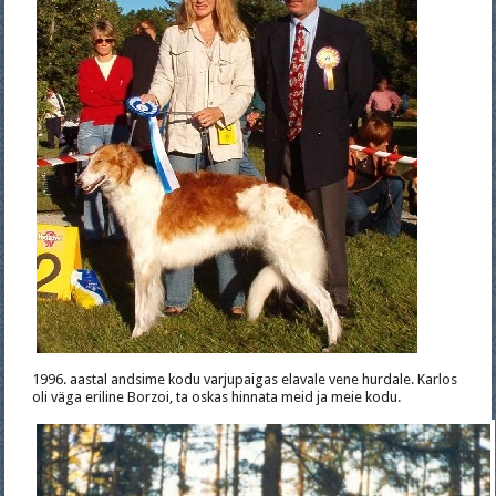
1996. aastal andsime kodu varjupaigas elavale vene hurdale. Karlos
oli väga eriline Borzoi, ta oskas hinnata meid ja meie kodu.