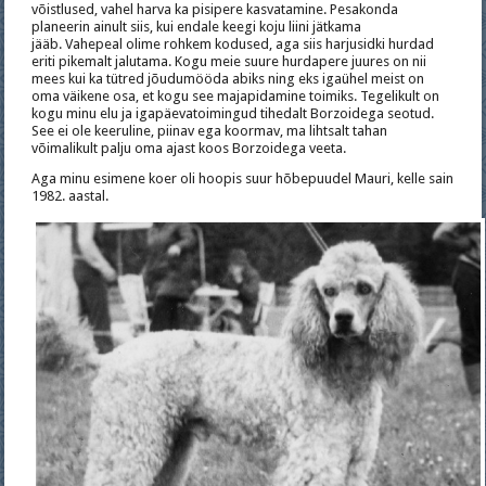
võistlused, vahel harva ka pisipere kasvatamine. Pesakonda
planeerin ainult siis, kui endale keegi koju liini jätkama
jääb. Vahepeal olime rohkem kodused, aga siis harjusidki hurdad
eriti pikemalt jalutama. Kogu meie suure hurdapere juures on nii
mees kui ka tütred jõudumööda abiks ning eks igaühel meist on
oma väikene osa, et kogu see majapidamine toimiks. Tegelikult on
kogu minu elu ja igapäevatoimingud tihedalt Borzoidega seotud.
See ei ole keeruline, piinav ega koormav, ma lihtsalt tahan
võimalikult palju oma ajast koos Borzoidega veeta.
Aga minu esimene koer oli hoopis suur hõbepuudel Mauri, kelle sain
1982. aastal.