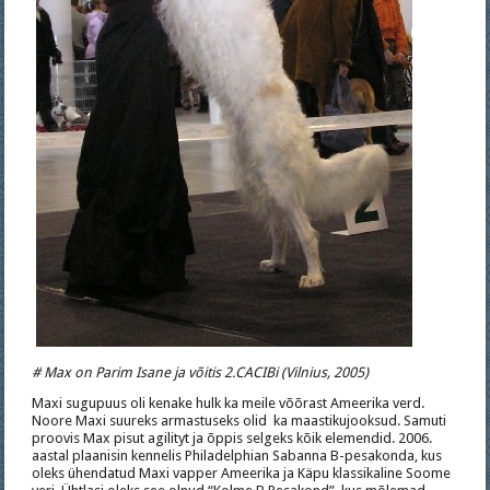
# Max on Parim Isane ja võitis 2.CACIBi (Vilnius, 2005)
Maxi sugupuus oli kenake hulk ka meile võõrast Ameerika verd.
Noore Maxi suureks armastuseks olid ka maastikujooksud. Samuti
proovis Max pisut agilityt ja õppis selgeks kõik elemendid. 2006.
aastal plaanisin kennelis Philadelphian Sabanna B-pesakonda, kus
oleks ühendatud Maxi vapper Ameerika ja Käpu klassikaline Soome