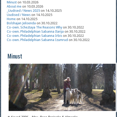
Minust
on 10.03.2026
About me
on 10.03.2026
_Uudised / News 2025
on 14.10.2025
Uudised / News
on 14.10.2025
Home
on 14.10.2025
Bolshajan Jelisenda
on 30.10.2022
Co-own. Scheztaya The Reasons Why
on 30.10.2022
Co-own. Philadelphian Sabanna Ilarija
on 30.10.2022
Co-own. Philadelphian Sabanna Irbis
on 30.10.2022
Co-own. Philadelphian Sabanna Izumrud
on 30.10.2022
Minust