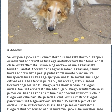
#
Andrew
Sellest peale jooksis mu vanematekodus aias kaks Borzoid. Kahjuks
ei kasvanud Andrew’st näituse ega aretusborzoid. Kuid temal endal
oli sellest kahtlemata ükskõik ning Andrew oli meie kaaslaseks
tervelt 13 aastat. Andrew oli nii Agrossi sõber ja kaaslane, samuti
hoidis Andrew silma peal ja pidas korda noorte pikaninaliste
tuulepeade hulgas, kes aeg-ajalt pealinna külla sõitsid. Kui Diego
õitsvas eas ja hea tervise juures oli, siis arvasin, et kõik isased
Borzoid ongi sellised kui Diego ja tegelikult ei osanud Diegos
midagi tõeliselt eripärast näha. Muidugi oli Diego äraütlemata kallis
ja meil on Diegoga koos nii mitmeidki põnevaid ettevõtmisi olnud.
Diego käis vähe näitustel ja sedagi vaid Eestis. Ometi on Diegol
paarilt näituselt hiilgavaid võitusid. Kuid 15 aastat hiljem otsisin
endale just sellist Borzoipoissi kui Diego ja see ei olnud lihtne…
Diego teatud omadused olid saanud minu jaoks ühe korraliku isase