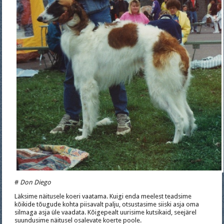
#
Don Diego
Läksime näitusele koeri vaatama. Kuigi enda meelest teadsime
kõikide tõugude kohta piisavalt palju, otsustasime siiski asja oma
silmaga asja üle vaadata. Kõigepealt uurisime kutsikaid, seejärel
suundusime näitusel osalevate koerte poole.