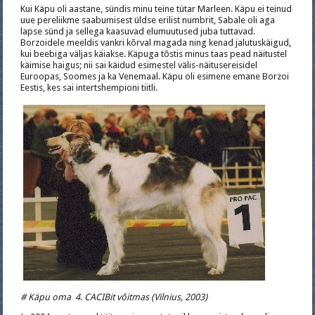
Kui Käpu oli aastane, sündis minu teine tütar Marleen. Käpu ei teinud
uue pereliikme saabumisest üldse erilist numbrit, Sabale oli aga
lapse sünd ja sellega kaasuvad elumuutused juba tuttavad.
Borzoidele meeldis vankri kõrval magada ning kenad jalutuskäigud,
kui beebiga väljas käiakse. Käpuga tõstis minus taas pead näitustel
käimise haigus; nii sai käidud esimestel välis-näitusereisidel
Euroopas, Soomes ja ka Venemaal. Käpu oli esimene emane Borzoi
Eestis, kes sai intertshempioni tiitli.
# Käpu oma 4. CACIBit võitmas (Vilnius, 2003)