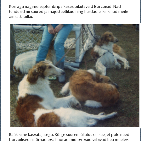
Korraga nägime septembripäikeses pikutavaid Borzoisid. Nad
tundusid nii suured ja majesteetlikud ning hurdad ei kinkinud meile
ainsatki pilku.
Rääkisime kasvatajatega. Kõige suurem üllatus oli see, et pole need
borzoilised nii õrnad ega haprad midagi, vaid viibivad hea meelega