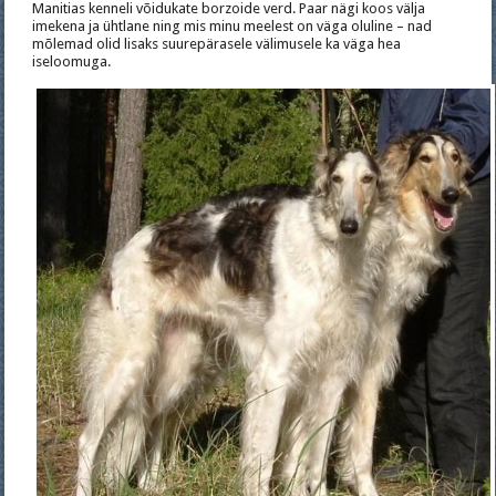
Manitias kenneli võidukate borzoide verd. Paar nägi koos välja
imekena ja ühtlane ning mis minu meelest on väga oluline – nad
mõlemad olid lisaks suurepärasele välimusele ka väga hea
iseloomuga.