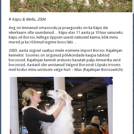
#
Käpu & Mellu, 2004
Aeg on lennanud omasoodu ja praeguseks on ka Käpu üle
vikerkaare silla suundunud… Käpu elas 11 aasta ja 10 kuu vanuseks.
Käpu oli Borzoi, kellega õppisin uuesti näitustel käima, kõik minu
mured ja ka rõõmud tegime koos läbi…
2003. aasta sügisel saabus meile esimene import Borzoi. Rajalinjan
kennelist Soomes on sirgunud põlvkondade kaupa tublisid
borzoisid. Rajalinjan kenneli aretuses kasutati palju Ameerika verd
borzoisid. Aastaid olin unistanud Valgest Borzoist! Lõpuks troonis
meil kodus minu unistuste valge hurt – Max (Rajalinjan Borisowitch).