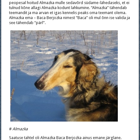
peopesal hoitud Almazka mulle sedavõrd südame-lähedaseks, et ei
tulnud kõne allagi Almazka kodunt lahkumine. “Almazka” tähendab
teemandit ja ma arvan et igas kennelis peaks oma teemant olema.
Almazka ema – Baca Berjozka nimest “Baca” oli mul õnn ise valida ja
see tähendab “pärl”.
#
Almazka
Saatuse tahtel oli Almazka Baca Berjozka ainus emane järglane.