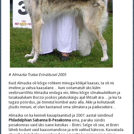
#
Almazka Trakai Erinäitusel 2005
Kuid Almazka oli kõige rohkem minuga kõikjal kaasas, ta oli nii
imeline ja vahva kaasalane… kuni ootamatult üks külm
veebruariõhtu Almazka endaga viis. Minu kõige sõnakuulelikum ja
tasakaalukam Borzoi jooksis jalutuskäigu ajal lihtsalt ära… ja kui ta
tagasi pöördus, jäi õnnetul kombel auto alla. Äkki ja kohutavalt
jõudis minuni, et olen kaotanud oma silmatera ja päikesekiire…
Almazka on ka kenneli kauaplaanitud ja 2007. aastal sündinud
Philadelphian Sabanna B-Pesakonna
ema, paraku sündis
pesakonnas vaid üks isane kutsikas – Bistri. Selge oli see, et Bistri
läheb kodunt vaid kaasomandisse ja eriti valitud kätesse. Kasvatada