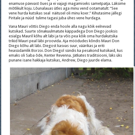
enamuse päevast õues ja ei vajagi magamiseks sametpatja. Läksime
mõtlikult koju. Lõunalauas ütles aga minu vend ootamatult: “See
vene hurda kutsikas seal näitusel oli minu koer.” Kihutasime jällegi
Piritale ja nüüd tulime tagasi juba ühes vene hurdaga.
Vana Mauri võttis Diego enda hoole alla nagu kõik eelnevad
kutsikad. Suurte sõnakuulmatute käppadega Don Diego jooksis
esialgu Mauril kõhu alt läbi ja ta võis pea kõik oma hurdakutsika
trikid Mauri peal läbi proovida. Aja möödudes kõndis Mauri Don
Diego kõhu alt läbi. Diegost kasvas suur, väärikas ja eriti
heasüdamlik Borzoi. Don Diegol sündis ka pesakond kutsikaid, kus
emaks oli Saba õde, Kenter Revenna. Jätkates traditsiooni, läks üks
punane isane hakkaja kutsikas, Andrew, Diego juurde elama.