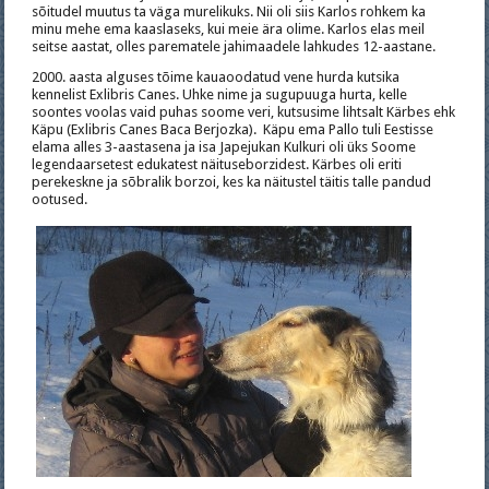
sõitudel muutus ta väga murelikuks. Nii oli siis Karlos rohkem ka
minu mehe ema kaaslaseks, kui meie ära olime. Karlos elas meil
seitse aastat, olles parematele jahimaadele lahkudes 12-aastane.
2000. aasta alguses tõime kauaoodatud vene hurda kutsika
kennelist Exlibris Canes. Uhke nime ja sugupuuga hurta, kelle
soontes voolas vaid puhas soome veri, kutsusime lihtsalt Kärbes ehk
Käpu (Exlibris Canes Baca Berjozka). Käpu ema Pallo tuli Eestisse
elama alles 3-aastasena ja isa Japejukan Kulkuri oli üks Soome
legendaarsetest edukatest näituseborzidest. Kärbes oli eriti
perekeskne ja sõbralik borzoi, kes ka näitustel täitis talle pandud
ootused.