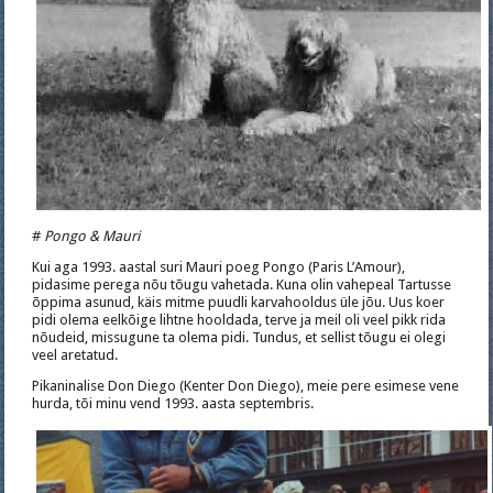
#
Pongo & Mauri
Kui aga 1993. aastal suri Mauri poeg Pongo (Paris L’Amour),
pidasime perega nõu tõugu vahetada. Kuna olin vahepeal Tartusse
õppima asunud, käis mitme puudli karvahooldus üle jõu. Uus koer
pidi olema eelkõige lihtne hooldada, terve ja meil oli veel pikk rida
nõudeid, missugune ta olema pidi. Tundus, et sellist tõugu ei olegi
veel aretatud.
Pikaninalise Don Diego (Kenter Don Diego), meie pere esimese vene
hurda, tõi minu vend 1993. aasta septembris.