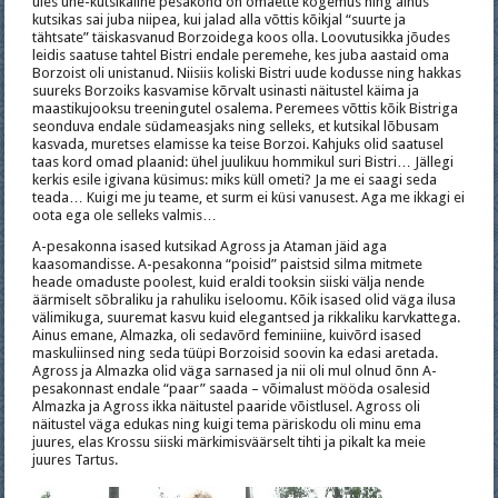
üles ühe-kutsikaline pesakond on omaette kogemus ning ainus
kutsikas sai juba niipea, kui jalad alla võttis kõikjal “suurte ja
tähtsate” täiskasvanud Borzoidega koos olla. Loovutusikka jõudes
leidis saatuse tahtel Bistri endale peremehe, kes juba aastaid oma
Borzoist oli unistanud. Niisiis koliski Bistri uude kodusse ning hakkas
suureks Borzoiks kasvamise kõrvalt usinasti näitustel käima ja
maastikujooksu treeningutel osalema. Peremees võttis kõik Bistriga
seonduva endale südameasjaks ning selleks, et kutsikal lõbusam
kasvada, muretses elamisse ka teise Borzoi. Kahjuks olid saatusel
taas kord omad plaanid: ühel juulikuu hommikul suri Bistri… Jällegi
kerkis esile igivana küsimus: miks küll ometi? Ja me ei saagi seda
teada… Kuigi me ju teame, et surm ei küsi vanusest. Aga me ikkagi ei
oota ega ole selleks valmis…
A-pesakonna isased kutsikad Agross ja Ataman jäid aga
kaasomandisse. A-pesakonna “poisid” paistsid silma mitmete
heade omaduste poolest, kuid eraldi tooksin siiski välja nende
äärmiselt sõbraliku ja rahuliku iseloomu. Kõik isased olid väga ilusa
välimikuga, suuremat kasvu kuid elegantsed ja rikkaliku karvkattega.
Ainus emane, Almazka, oli sedavõrd feminiine, kuivõrd isased
maskuliinsed ning seda tüüpi Borzoisid soovin ka edasi aretada.
Agross ja Almazka olid väga sarnased ja nii oli mul olnud õnn A-
pesakonnast endale “paar” saada – võimalust mööda osalesid
Almazka ja Agross ikka näitustel paaride võistlusel. Agross oli
näitustel väga edukas ning kuigi tema päriskodu oli minu ema
juures, elas Krossu siiski märkimisväärselt tihti ja pikalt ka meie
juures Tartus.