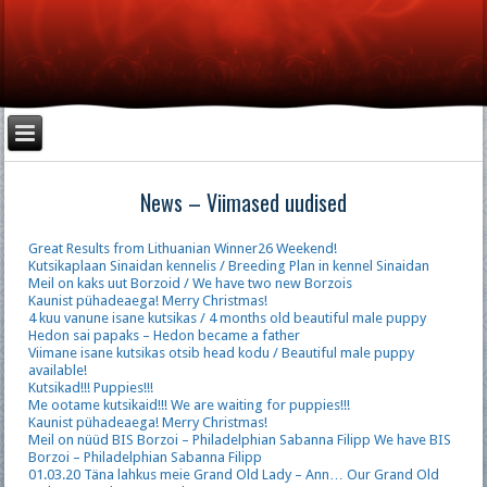
News – Viimased uudised
Great Results from Lithuanian Winner26 Weekend!
Kutsikaplaan Sinaidan kennelis / Breeding Plan in kennel Sinaidan
Meil on kaks uut Borzoid / We have two new Borzois
Kaunist pühadeaega! Merry Christmas!
4 kuu vanune isane kutsikas / 4 months old beautiful male puppy
Hedon sai papaks – Hedon became a father
Viimane isane kutsikas otsib head kodu / Beautiful male puppy
available!
Kutsikad!!! Puppies!!!
Me ootame kutsikaid!!! We are waiting for puppies!!!
Kaunist pühadeaega! Merry Christmas!
Meil on nüüd BIS Borzoi – Philadelphian Sabanna Filipp We have BIS
Borzoi – Philadelphian Sabanna Filipp
01.03.20 Täna lahkus meie Grand Old Lady – Ann… Our Grand Old