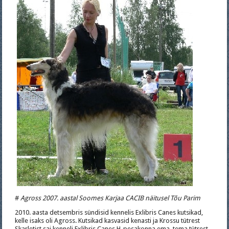
#
Agross 2007. aastal Soomes Karjaa CACIB näitusel Tõu Parim
2010. aasta detsembris sündisid kennelis Exlibris Canes kutsikad,
kelle isaks oli Agross. Kutsikad kasvasid kenasti ja Krossu tütrest
Skarletist sai kenneli Exlibris Canes H-pesakonna ema, tema tütrest