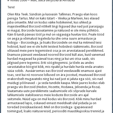
#
Kevad 2006 – Max, Baca Berjozka & Almazka
Tere!
Olen Rita Teek. Sündisin ja kasvasin Tallinnas. Praegu elan koos
perega Tartus. Mul on kaks tütart – Viivika ja Marleen, kes elavad
juba omaette. Mul on kodus väike hobikennel, kus uhked ja
majesteetlikud Borzoid nõtkelt tingi liiguvad (kui nad just parasjagu
ei maga). Borzoide kasvatamine ja näitused ei ole minu põhitöö.
Käin 8 tundi päevas tööl ja mul on vägaväga huvitav töö. Peale tööd
on aega ja võimalust tegeleda ka ühe oma suure armastuse ja
hobiga – Borzoidega. Ja lisaks Borzoidele on mul ka mitmeid teisi
hobisid, kuid see ei ole koht teistest hobidest rääkimiseks. Borzoid
võtavad meie pere tegemistest osa ja on arvestatavad pereliikmed.
Enamuse päevast veedavad noored Borzoid küll aias, kuid vanemad
hurdad magavad ka päeval toas ning ja kui uni otsa saab, siis
jälgivad pere tegemisi. Eriti söögitegemisi. Ja tõele au andes
varastatakse köögist kõik, mis ripakil ja hurdale hurda enda arvates
süüa sobib. Auväärsemas eas Borzoid veedavadki enamuse ajast
toas, sest kui nö nooruse lollused on ära joostud, muutuvad Borzoid
erakordselt mugavateks ning kui nad just ei jaluta ega söö, siis nad
muidugi põõnavad – ja seda tundide kaupa. Meie juures kodus elab
praegu viis Borzoid (Hedon, Hozette, Hodawa, Jelisenda ja Roza).
Vaatamata uute pereliikmete saabumisele või sõprade kurvale
lahkumisele stabiliseerus meie koduste Borzoide arv ajal
seitsmele. Nüüd aga on mul kodus viis Borzoid. Kõik minu hurdad
armastavad lapsi, oskavad ennast meeldivalt ülal pidada ja on
toredad (reisi)kaaslased. Meil on Borzoidega igapäevased
toimingud, lisaks näitusereisid, periooditi maastikujooksu trennid ja