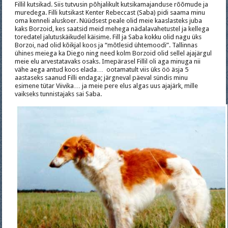
Fillil kutsikad. Siis tutvusin põhjalikult kutsikamajanduse rõõmude ja
muredega. Filli kutsikast Kenter Rebeccast (Saba) pidi saama minu
oma kenneli aluskoer. Nüüdsest peale olid meie kaaslasteks juba
kaks Borzoid, kes saatsid meid mehega nädalavahetustel ja kellega
toredatel jalutuskäikudel käisime. Fill ja Saba kokku olid nagu üks
Borzoi, nad olid kõikjal koos ja “mõtlesid ühtemoodi”. Tallinnas
ühines meiega ka Diego ning need kolm Borzoid olid sellel ajajärgul
meie elu arvestatavaks osaks. Imepärasel Fillil oli aga minuga nii
vähe aega antud koos elada… ootamatult viis üks öö äsja 5
aastaseks saanud Filli endaga; järgneval päeval sündis minu
esimene tütar Viivika… ja meie pere elus algas uus ajajärk, mille
vaikseks tunnistajaks sai Saba.