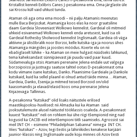
Kristallist kenneli Exlibris Canes J-pesakonna ema. Oma järglaste üle
sai Krossu küll vaid uhkust tunda.
Ataman oli aga oma ema moodi – nii palju Atamanis meenutas
mulle Baca Berjozkat. Atamaniga koos elas ka noor graatsiline
daam Gardeia Sloveeniast Wolkowo kennelist. Gardeial oli mitmeid
uhkeid esivanemad Wolkowo kenneli enda aretusest, kuid isa oli
Gardeial Rothesby Sholwood kennelist Inglismaalt. Gardeia oli väga
aktiivne ja ülisõbralik noor Borzoi, kelle kutsika-iga ja noorus ühes
Atamaniga mängides ja joostes möödus. Koerte elu on nii
ebaõiglaselt lühike – ka Ataman on meie hulgast nüüdseks lahkunud,
tema kaheksandast sünnipäevast jäi puudu vaid paar kuud.
Südamevaluga otsis Atamani perenaine Jelena endale uut valgega
borzoipoissi ja justnagu saatuse tahtel ootas D-pesakonnast oma
kodu viimane isane kutsikas, Danko. Plaanisime Gardeiale ja Dankole
kutsikaid, kuid ka sellel plaanil ei olnud antud täide minna… Ataman,
Gardeia, Danko, Esenija ja mitmed teised Borzoid on/olid
kaasomandis ja elavad/elasid koos oma perenaise Jelena
Knjazevaga Tallinnas.
A-pesakonna “kutsikad” olid lisaks näitustele erilised
maastikujooksu-huvilised: nii Almazka kui ka Ataman said
jooksutulemuste alusel näitustel tööklassis osaleda. A-pesakonnast
kuuest “kutsikast” neli on rohkem kui ühe riigi tšempionid ning nad
kogusid ka CACIB-eid intertšempioni tiitli saamiseks. Agrossist sai
meil INT CH – esimene “Philadelphian Sabanna” nimega INT CH.
Viies “kutsikas” – Azov, tegi Eestis ja lähiriikides kenakese karjääri
juunior-klassis ning Inglismaale uude koju minnes oli Azov Eesti