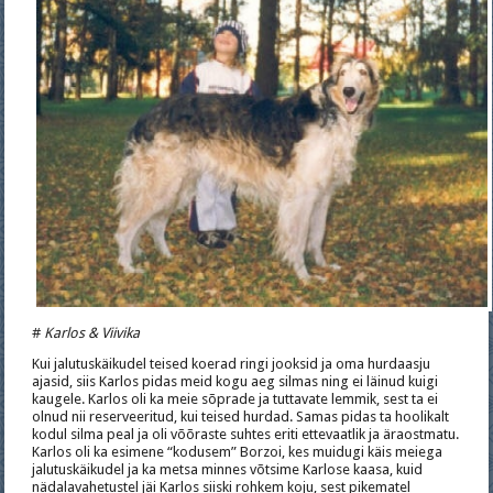
#
Karlos & Viivika
Kui jalutuskäikudel teised koerad ringi jooksid ja oma hurdaasju
ajasid, siis Karlos pidas meid kogu aeg silmas ning ei läinud kuigi
kaugele. Karlos oli ka meie sõprade ja tuttavate lemmik, sest ta ei
olnud nii reserveeritud, kui teised hurdad. Samas pidas ta hoolikalt
kodul silma peal ja oli võõraste suhtes eriti ettevaatlik ja äraostmatu.
Karlos oli ka esimene “kodusem” Borzoi, kes muidugi käis meiega
jalutuskäikudel ja ka metsa minnes võtsime Karlose kaasa, kuid
nädalavahetustel jäi Karlos siiski rohkem koju, sest pikematel