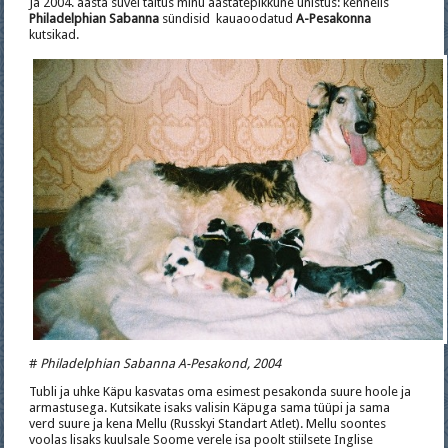
Ja 2004. aasta suvel täitus minu aastatepikkune unistus: kennelis
Philadelphian Sabanna
sündisid kauaoodatud
A-Pesakonna
kutsikad.
#
Philadelphian Sabanna A-Pesakond, 2004
Tubli ja uhke Käpu kasvatas oma esimest pesakonda suure hoole ja
armastusega. Kutsikate isaks valisin Käpuga sama tüüpi ja sama
verd suure ja kena Mellu (Russkyi Standart Atlet). Mellu soontes
voolas lisaks kuulsale Soome verele isa poolt stiilsete Inglise