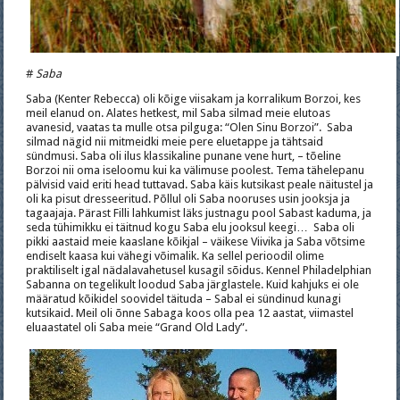
#
Saba
Saba (Kenter Rebecca) oli kõige viisakam ja korralikum Borzoi, kes
meil elanud on. Alates hetkest, mil Saba silmad meie elutoas
avanesid, vaatas ta mulle otsa pilguga: “Olen Sinu Borzoi”. Saba
silmad nägid nii mitmeidki meie pere eluetappe ja tähtsaid
sündmusi. Saba oli ilus klassikaline punane vene hurt, – tõeline
Borzoi nii oma iseloomu kui ka välimuse poolest. Tema tähelepanu
pälvisid vaid eriti head tuttavad. Saba käis kutsikast peale näitustel ja
oli ka pisut dresseeritud. Põllul oli Saba nooruses usin jooksja ja
tagaajaja. Pärast Filli lahkumist läks justnagu pool Sabast kaduma, ja
seda tühimikku ei täitnud kogu Saba elu jooksul keegi… Saba oli
pikki aastaid meie kaaslane kõikjal – väikese Viivika ja Saba võtsime
endiselt kaasa kui vähegi võimalik. Ka sellel perioodil olime
praktiliselt igal nädalavahetusel kusagil sõidus. Kennel Philadelphian
Sabanna on tegelikult loodud Saba järglastele. Kuid kahjuks ei ole
määratud kõikidel soovidel täituda – Sabal ei sündinud kunagi
kutsikaid. Meil oli õnne Sabaga koos olla pea 12 aastat, viimastel
eluaastatel oli Saba meie “Grand Old Lady”.