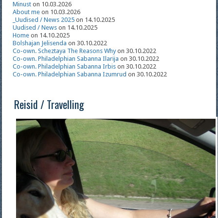
Minust
on 10.03.2026
About me
on 10.03.2026
_Uudised / News 2025
on 14.10.2025
Uudised / News
on 14.10.2025
Home
on 14.10.2025
Bolshajan Jelisenda
on 30.10.2022
Co-own. Scheztaya The Reasons Why
on 30.10.2022
Co-own. Philadelphian Sabanna Ilarija
on 30.10.2022
Co-own. Philadelphian Sabanna Irbis
on 30.10.2022
Co-own. Philadelphian Sabanna Izumrud
on 30.10.2022
Reisid / Travelling