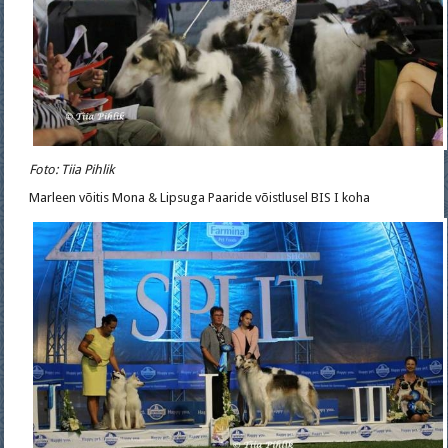
Foto: Tiia Pihlik
Marleen võitis Mona & Lipsuga Paaride võistlusel BIS I koha