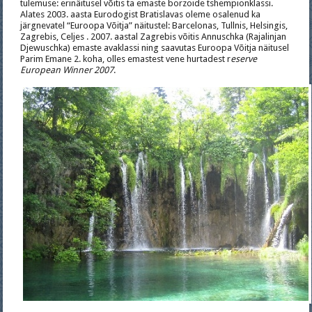
tulemuse: erinäitusel võitis ta emaste borzoide tshempionklassi.
Alates 2003. aasta Eurodogist Bratislavas oleme osalenud ka
järgnevatel “Euroopa Võitja” näitustel: Barcelonas, Tullnis, Helsingis,
Zagrebis, Celjes . 2007. aastal Zagrebis võitis Annuschka (Rajalinjan
Djewuschka) emaste avaklassi ning saavutas Euroopa Võitja näitusel
Parim Emane 2. koha, olles emastest vene hurtadest r
eserve
European Winner 2007
.