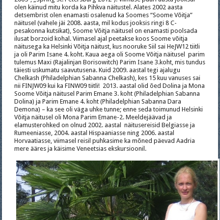
olen käinud mitu korda ka Pihkva näitustel. Alates 2002 aasta
detsembrist olen enamasti osalenud ka Soomes “Soome Võitja”
näitusel (vahele jäi 2008. aasta, mil kodus jooksis ringi 8 C-
pesakonna kutsikat), Soome Võitja näitusel on enamasti poolsada
ilusat borzoid kohal. Viimasel ajal peetakse koos Soome võitja
näitusega ka Helsinki Võitja näitust, kus nooruke Siil sai HeJW12 tiitli
ja oli Parim Isane 4. koht. Kaua aega oli Soome Võitja näitusel parim
tulemus Maxi (Rajalinjan Borisowitch) Parim Isane 3.koht, mis tundus
täiesti uskumatu saavutusena. Kuid 2009. aastal tegi ajalugu
Chelkash (Philadelphian Sabanna Chelkash), kes 15 kuu vanuses sai
nii FINJW09 kui ka FINW09 tiitli! 2013. aastal olid õed Dolina ja Mona
Soome Võitja näitusel Parim Emane 3. koht (Philadelphian Sabanna
Dolina) ja Parim Emane 4. koht (Philadelphian Sabanna Dara
Demona) – ka see oli väga uhke tunne; enne seda toimunud Helsinki
Võitja näitusel oli Mona Parim Emane-2. Meeldejäävad ja
elamusterohked on olnud 2002. aastal näitusereisid Belgiasse ja
Rumeeniasse, 2004. aastal Hispaaniasse ning 2006. aastal
Horvaatiasse, viimasel reisil puhkasime ka mõned päevad Aadria
mere ääres ja käisime Veneetsias ekskursioonil.