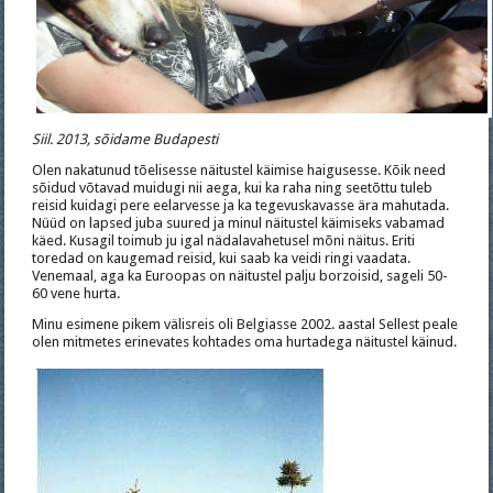
Siil. 2013, sõidame Budapesti
Olen nakatunud tõelisesse näitustel käimise haigusesse. Kõik need
sõidud võtavad muidugi nii aega, kui ka raha ning seetõttu tuleb
reisid kuidagi pere eelarvesse ja ka tegevuskavasse ära mahutada.
Nüüd on lapsed juba suured ja minul näitustel käimiseks vabamad
käed. Kusagil toimub ju igal nädalavahetusel mõni näitus. Eriti
toredad on kaugemad reisid, kui saab ka veidi ringi vaadata.
Venemaal, aga ka Euroopas on näitustel palju borzoisid, sageli 50-
60 vene hurta.
Minu esimene pikem välisreis oli Belgiasse 2002. aastal Sellest peale
olen mitmetes erinevates kohtades oma hurtadega näitustel käinud.