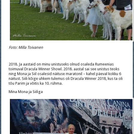
Foto: Milla Toivanen
2018. Ja aastaid on minu unistuseks olnud osaleda Rumeenias
toimuval Dracula Winner Showl. 2018. aastal sai see unistus teoks
ning Mona ja Siil osalesid näituse maratonil – kahel päeval kokku 6
näitust. Siili kõige uhkem tulemus oli Dracula Winner 2018, kus ta oli
tõu Parim ja võitis ka 10. rühma.
Mina Mona ja Siiliga