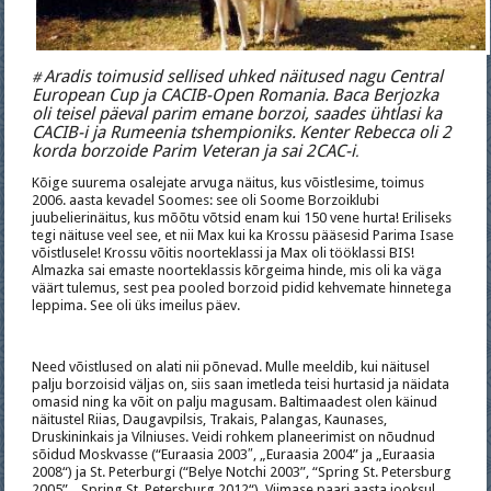
Aradis toimusid sellised uhked näitused nagu Central
#
European Cup ja CACIB-Open Romania.
Baca Berjozka
oli teisel päeval parim emane borzoi, saades ühtlasi ka
CACIB-i ja Rumeenia tshempioniks.
Kenter Rebecca oli 2
korda borzoide Parim Veteran ja sai 2CAC-i
.
Kõige suurema osalejate arvuga näitus, kus võistlesime, toimus
2006. aasta kevadel Soomes: see oli Soome Borzoiklubi
juubelierinäitus, kus mõõtu võtsid enam kui 150 vene hurta! Eriliseks
tegi näituse veel see, et nii Max kui ka Krossu pääsesid Parima Isase
võistlusele! Krossu võitis noorteklassi ja Max oli tööklassi BIS!
Almazka sai emaste noorteklassis kõrgeima hinde, mis oli ka väga
väärt tulemus, sest pea pooled borzoid pidid kehvemate hinnetega
leppima. See oli üks imeilus päev.
Need võistlused on alati nii põnevad. Mulle meeldib, kui näitusel
palju borzoisid väljas on, siis saan imetleda teisi hurtasid ja näidata
omasid ning ka võit on palju magusam. Baltimaadest olen käinud
näitustel Riias, Daugavpilsis, Trakais, Palangas, Kaunases,
Druskininkais ja Vilniuses. Veidi rohkem planeerimist on nõudnud
sõidud Moskvasse (“Euraasia 2003″, „Euraasia 2004” ja „Euraasia
2008“) ja St. Peterburgi (“Belye Notchi 2003”, “Spring St. Petersburg
2005”, „Spring St. Petersburg 2012“). Viimase paari aasta jooksul