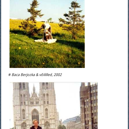
#
Baca Berjozka & võililled, 2002