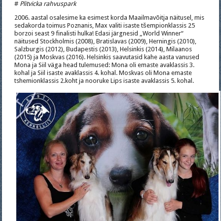
#
Plitvicka rahvuspark
2006. aastal osalesime ka esimest korda Maailmavõitja näitusel, mis
sedakorda toimus Poznanis, Max valiti isaste tšempionklassis 25
borzoi seast 9 finalisti hulka! Edasi järgnesid „World Winner“
näitused Stockholmis (2008), Bratislavas (2009), Herningis (2010),
Salzburgis (2012), Budapestis (2013), Helsinkis (2014), Milaanos
(2015) ja Moskvas (2016). Helsinkis saavutasid kahe aasta vanused
Mona ja Siil väga head tulemused: Mona oli emaste avaklassis 3.
kohal ja Siil isaste avaklassis 4. kohal. Moskvas oli Mona emaste
tshemionklassis 2.koht ja nooruke Lips isaste avaklassis 5. kohal.