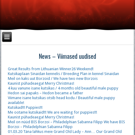
News – Viimased uudised
Great Results from Lithuanian Winner26 Weekend!
Kutsikaplaan Sinaidan kennelis / Breeding Plan in kennel Sinaidan
Meil on kaks uut Borzoid / We have two new Borzois
Kaunist pühadeaega! Merry Christmas!
4 kuu vanune isane kutsikas / 4 months old beautiful male puppy
Hedon sai papaks – Hedon became a father
Viimane isane kutsikas otsib head kodu / Beautiful male puppy
available!
Kutsikad!!! Puppies!!!
Me ootame kutsikaid!!! We are waiting for puppies!!!
Kaunist pühadeaega! Merry Christmas!
Meil on nüüd BIS Borzoi – Philadelphian Sabanna Filipp We have BIS
Borzoi – Philadelphian Sabanna Filipp
01.03.20 Täna lahkus meie Grand Old Lady – Ann… Our Grand Old